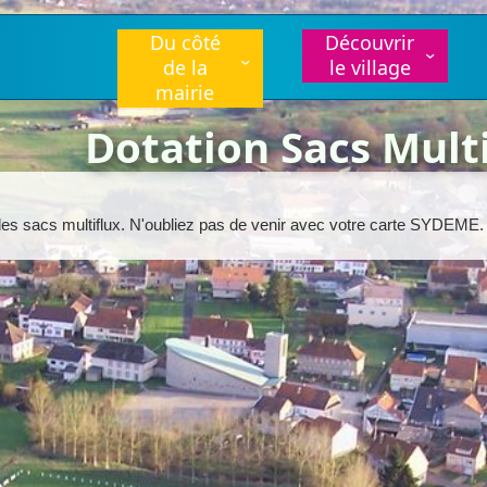
Du côté
Découvrir
de la
le village
mairie
Dotation Sacs Mult
des sacs multiflux. N'oubliez pas de venir avec votre carte SYDEME.