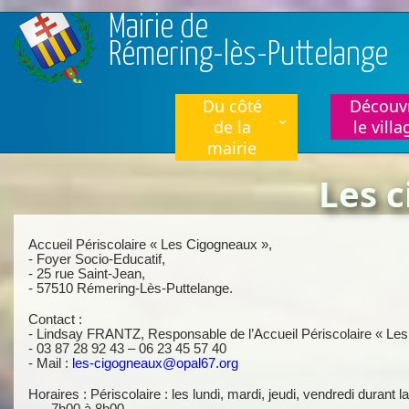
Aller au contenu principal
Mairie de
Rémering-lès-Puttelange
Du côté
Découvr
de la
le villa
mairie
Les c
Accueil Périscolaire « Les Cigogneaux »,
- Foyer Socio-Educatif,
- 25 rue Saint-Jean,
- 57510 Rémering-Lès-Puttelange.
Contact :
- Lindsay FRANTZ, Responsable de l’Accueil Périscolaire « Le
- 03 87 28 92 43 – 06 23 45 57 40
- Mail :
les-cigogneaux@opal67.org
Horaires : Périscolaire : les lundi, mardi, jeudi, vendredi durant 
- 7h00 à 8h00