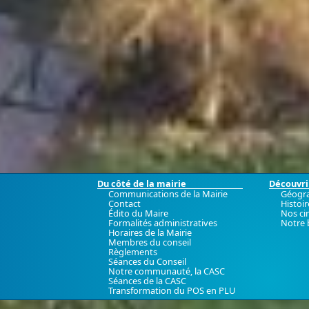
Du côté de la mairie
Découvrir
Communications de la Mairie
Géogr
Contact
Histoir
Édito du Maire
Nos ci
Formalités administratives
Notre 
Horaires de la Mairie
Membres du conseil
Règlements
Séances du Conseil
Notre communauté, la CASC
Séances de la CASC
Transformation du POS en PLU